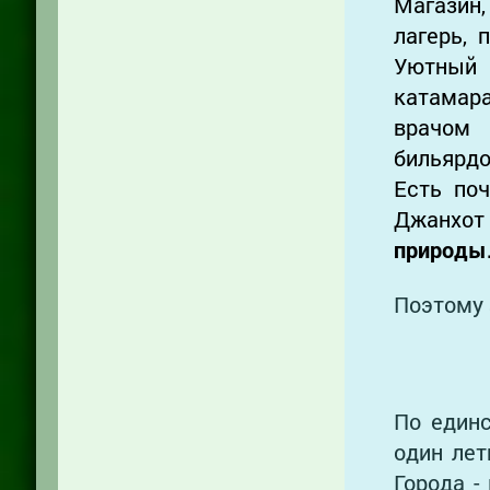
Магазин,
лагерь, 
Уютный
катамар
врачом 
бильярдом
Есть поч
Джанхо
природы
Поэтому 
По единс
один лет
Города -