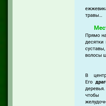
ежжевик
травы…
Мес
Прямо на
десятки
суставы,
волосы ш
В центр
Его
дра
деревья
чтобы 
желудочн