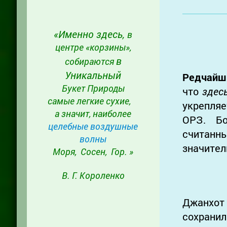
«Именно здесь,
в
центре «корзины»,
в
собираются
Уникальный
Редчай
Букет Природы
что
здес
самые легкие сухие,
укрепляе
а значит, наиболее
ОРЗ. Б
целебные воздушные
считанн
волны
значител
Моря, Сосен, Гор. »
В. Г. Короленко
Джанхот
сохран