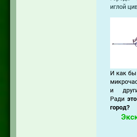
иглой ци
И как бы
микрочас
и друг
Ради
эт
город?
Экс