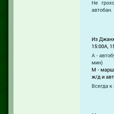
Не грох
автобан.
Из Джанхо
15:00А, 1
А - авто
мин)
М - марш
ж/д и авт
Всегда к