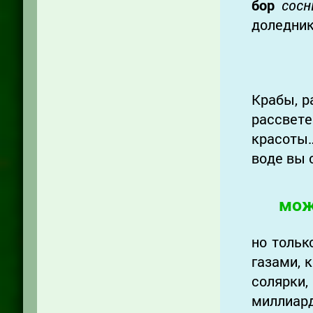
бор
сосн
доледник
Крабы, р
рассве
красоты…
воде вы 
мож
но толь
газами, 
солярк
миллиар