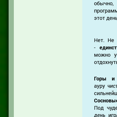
обычно,
программ
этот ден
Нет. Не
-
единс
можно у
отдохнут
Горы 
ауру
чис
сильнейш
Соснов
Под чуд
день
иг