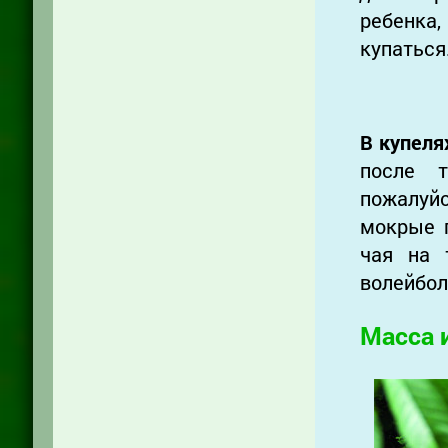
ребенка
купаться.
В к
упеля
после т
пожалуй
мокрые п
чая на 
волейбол,
Масса 