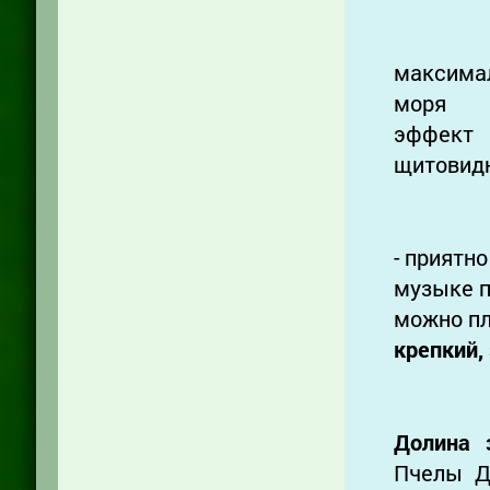
максима
мор
эффек
щитовид
- приятн
музыке п
можно плы
крепкий,
Долина
Пчелы Д